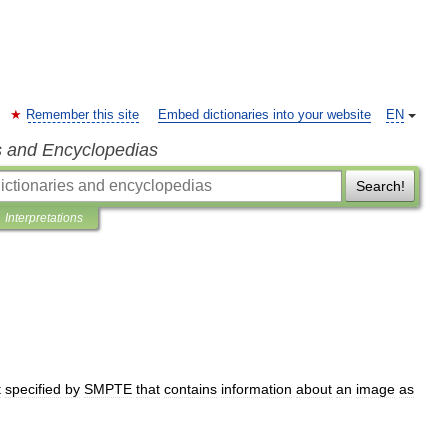
Remember this site
Embed dictionaries into your website
EN
s and Encyclopedias
Search!
Interpretations
t
specified
by
SMPTE
that
contains
information
about
an
image
as