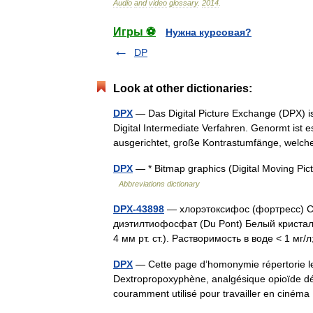
Audio
and
video
glossary
.
2014
.
Игры ⚽
Нужна курсовая?
DP
Look at other dictionaries:
DPX
— Das Digital Picture Exchange (DPX) is
Digital Intermediate Verfahren. Genormt is
ausgerichtet, große Kontrastumfänge, we
DPX
— * Bitmap graphics (Digital Moving Pic
Abbreviations dictionary
DPX-43898
— хлорэтоксифос (фортресс) C6
диэтилтиофосфат (Du Pont) Белый кристал
4 мм рт. ст.). Растворимость в воде < 1 мг
DPX
— Cette page d’homonymie répertorie les
Dextropropoxyphène, analgésique opioïde déri
couramment utilisé pour travailler en ciné