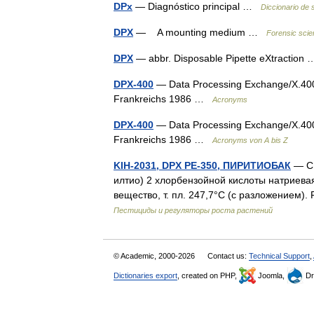
DPx
— Diagnóstico principal …
Diccionario de 
DPX
— A mounting medium …
Forensic scie
DPX
— abbr. Disposable Pipette eXtractio
DPX-400
— Data Processing Exchange/X.400 
Frankreichs 1986 …
Acronyms
DPX-400
— Data Processing Exchange/X.400 
Frankreichs 1986 …
Acronyms von A bis Z
KIH-2031, DPX РЕ-350, ПИРИТИОБАК
— C1
илтио) 2 хлорбензойной кислоты натриевая
вещество, т. пл. 247,7°С (с разложением).
Пестициды и регуляторы роста растений
© Academic, 2000-2026
Contact us:
Technical Support
,
Dictionaries export
, created on PHP,
Joomla,
Dr