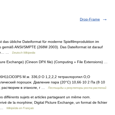
Drop-Frame
t das übliche Dateiformat für moderne Spielfilmproduktion im
t es gemäß ANSI/SMPTE (268M 2003). Das Dateiformat ist darauf
lche… …
Deutsch Wikipedia
ture Exchange) (Cineon DPX file) (Computing » File Extensions) …
H11ClO3PS М.м. 336,0 О 1,2,2,2 тетрахлорэтил О,О
лический порошок. Давление пара (20°С) 10,66·10 2 Па (8·10
/л; растворим в этаноле, г …
Пестициды и регуляторы роста растений
 différents sujets et articles partageant un même nom.
vé de la morphine; Digital Picture Exchange, un format de fichier
ma …
Wikipédia en Français