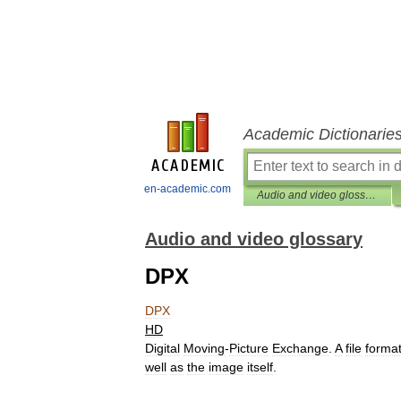
Academic Dictionarie
en-academic.com
Audio and video glossary
Audio and video glossary
DPX
DPX
HD
Digital
Moving
-
Picture
Exchange
.
A
file
forma
well
as
the
image
itself
.