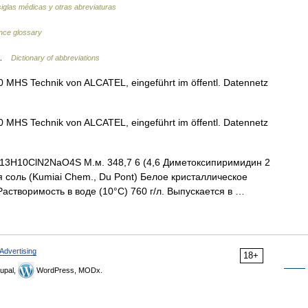
siglas médicas y otras abreviaturas
nce glossary
n …
Dictionary of abbreviations
MHS Technik von ALCATEL, eingeführt im öffentl. Datennetz
MHS Technik von ALCATEL, eingeführt im öffentl. Datennetz
3H10ClN2NaO4S М.м. 348,7 6 (4,6 Диметоксипиримидин 2
 соль (Kumiai Chem., Du Pont) Белое кристаллическое
 Растворимость в воде (10°С) 760 г/л. Выпускается в …
Advertising
18+
upal,
WordPress, MODx.